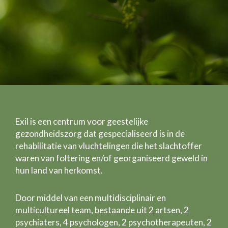
Exil is een centrum voor geestelijke
gezondheidszorg dat gespecialiseerd is in de
rehabilitatie van vluchtelingen die het slachtoffer
waren van foltering en/of georganiseerd geweld in
hun land van herkomst.
Door middel van een multidisciplinair en
multicultureel team, bestaande uit 2 artsen, 2
psychiaters, 4 psychologen, 2 psychotherapeuten, 2