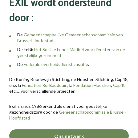
EXIL wordt ondersteund
door :
De
Gemeenschappelijke Gemeenschapscommissie van
Brussel Hoofdstad
.
De FeBi:
Het Sociale Fonds Maribel voor diensten van de
geestelijkegezondheid
De
Federale overheidsdienst Justitie
.
De Koning Boudewijn Stichting, de Huoshen Stichting, Cap48,
enz. la
Fondation Roi Baudouin
, la
Fondation Huoshen
,
Cap48
,
etc…, voor verschillende projecten.
Exil is sinds 1986 erkend als dienst voor geestelijke
gezondheidszorg door de
Gemeenschapscommissie Brussel-
Hoofdstad
Ons netwerk