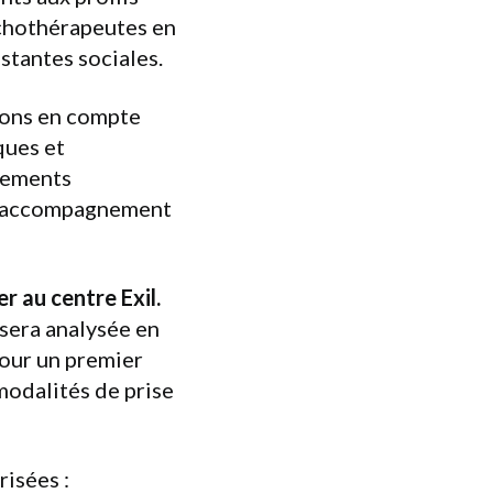
ychothérapeutes en
stantes sociales.
nons en compte
ques et
nements
 l’accompagnement
r au centre Exil.
 sera analysée en
pour un premier
modalités de prise
risées :