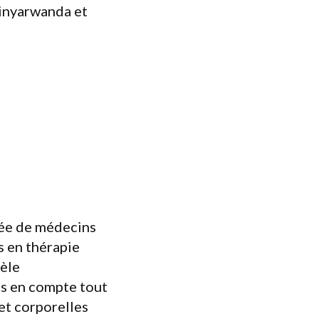
kinyarwanda et
sée de médecins
s en thérapie
dèle
ns en compte tout
et corporelles