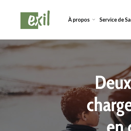
À propos
Service de S
Notre histoire
Notre
Notre modèle de travail
Les 
Notre réseau
Travail 
Notre équipe
Travail c
Deux 
charge
en 