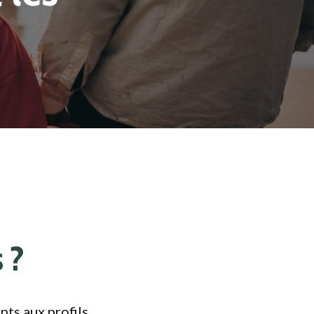
 ?
nts aux profils