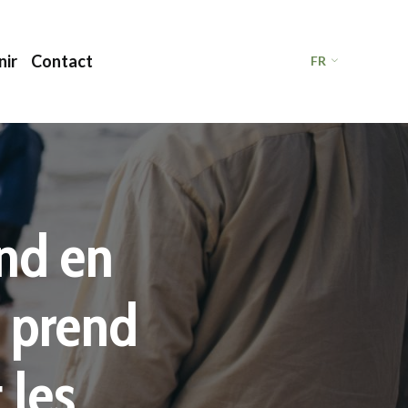
nir
Contact
FR
end en
e prend
 les