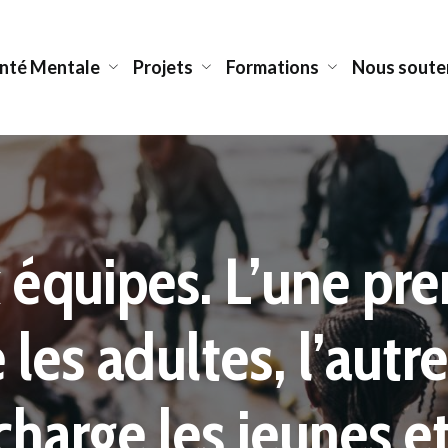
anté Mentale
Projets
Formations
Nous soute
 public
Programme parrainage
Nos intervisions
équipes
Activités communautaires
Nos supervisions
interprètes
ommunautaire
équipes. L’une pr
 les adultes, l’autr
charge les jeunes et