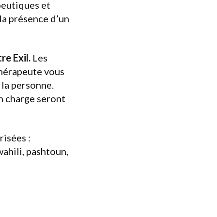
peutiques et
 la présence d’un
re Exil.
Les
thérapeute vous
 la personne.
en charge seront
risées :
wahili, pashtoun,